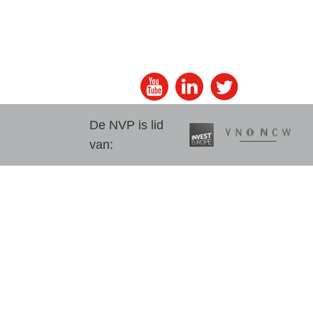
De NVP is lid
van: